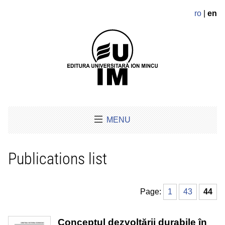
ro
|
en
MENU
Publications list
Page:
1
43
44
Conceptul dezvoltării durabile în