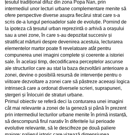
țesutul tradițional difuz din zona Popa Nan, prin
intermediul unor lecturi urbane complementare menite să
ofere perspective diverse asupra fiecărui strat care s-a
scris de-a lungul perioadelor sale de evoluție. Pornind de
la ipoteza că țesutul urban reprezintă o arhivă a orașului
sau a unei zone, în care s-au depozitat succesiv și
stratificat mărturii despre devenirea acestuia, lecturarea
elementelor martor poate fi revelatoare atât pentru
compunerea unei imagini complete și coerente a istoriei
sale. În același timp, decodificarea perceptelor ascunse
ale structurilor care au stat la baza dezvoltării anterioare a
zonei, devine o posibilă resursă de intervenție pentru o
viitoare dezvoltare a zonei care să păstreze aceeași logica
intrinsecă care a ordonat diversele scrieri, suprapuneri,
ștergeri și înlocuiri de straturi urbane.
Primul obiectiv se referă deci la conturarea unei imagini
cât mai relevante a zonei de la geneză și până în prezent
prin intermediul lecturilor urbane menite în primă instanță,
să descompună firul narativ în diferitele lui perioade
evolutive relevante, să le descifreze pe două paliere
majore: palierul istoric care vizează dimensiunea