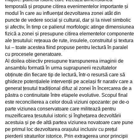
temporală și propune citirea evenimentelor importante și
modul în care au influențat dezvoltarea zonei atât din
puncte de vedere social și cultural, dar și la nivel simbolic
și afectiv, în timp ce palierul morfologic atinge dimensiunea
fizică a zonei și presupune citirea elementelor componente
ale țesutului: rețeaua de rute, insulele, construitul și textura
lui – toate acestea fiind propuse pentru lectură în paralel
cu procesele generatoare.
Al doilea obiectiv presupune transpunerea imaginii de
ansamblu formată în urma suprapunerii rezultatelor
obținute din fiecare tip de lectură, într-o resursă care să
ghideze potențialele intervenții pe același fir narativ care a
generat țesutul tradițional difuz al zonei în încercarea de a
păstra o continuitate între etapele evolutive. Scopul final
este reconcilierea a celor două viziuni opozante: pe de-o
parte viziunea conservatoare care militează pentru
muzeificarea țesutului istoric și înghețarea dezvoltării
acestuia și pe de altă partea viziunea novatoare care pune
pe primul loc dezvoltarea orașului inclusiv cu prețul
pierderii straturilor istorice. Prin extragerea unor principii