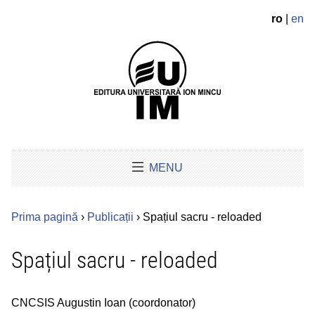
ro
|
en
MENU
Prima pagină
›
Publicații
› Spațiul sacru - reloaded
Spațiul sacru - reloaded
CNCSIS Augustin Ioan (coordonator)