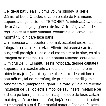
Cel de-al patrulea și ultimul volum (bilingv) al seriei
„Cimitirul Bellu Ortodox și valorile sale de Patrimoniu”
supune atenției cititorilor FERONERIA, înțeleasă ca obiect
de artă sau meșteșugăresc de înaltă ținută și având de
regulă o relație bine stabilită, confirmată, cu cavoul sau
mormântul din care face parte.
Un impresionant repertoriu formal, excelent prezentat
fotografic de arhitectul Vlad Eftenie, își asumă sarcina
susținerii prestigiului estetic al mormintelor în sine, ca și a
imaginii de ansamblu a Panteonului Național care este
Cimitirul Bellu. El mărturisește, totodată, despre calitatea
superioară a acestei arte a metalului, ilustrată fie prin
obiecte majore (statui, uși metalice, cruci de varii forme
sau mărimi, foi de mormânt), fie prin piese medii și mici
ornamentale (lampioane, garduri și zale, grilaje de ferestre,
încuietori de uși, obiecte simbolice sau inserții metalice pe
zid sau pe lemn) trimit la tehnici și metode de lucru astăzi
mai degrabă rarisime - turnări, forjări, suduri, nituiri, bateri
cu ciocanul ș.a.m.d. Patrimoniul material închide, în acest