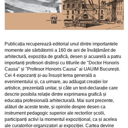
Publicația recuperează editorial unul dintre importantele
momente ale sărbătoririi a 160 de ani de învățământ de
arhitectură, expoziția de grafică, desen și acuarelă a patru
importanți profesori distinși cu titlurile de "Doctor Honoris
Causa" și "Profesor Honoris Causa" ai UAUIM București.
Cei 4 expozanți și-au însușit tema generală a
evenimentului și, ca urmare, au adăugat creației lor
artistice, prezentată unitar, și câte un text-declarație care
descrie posibila relație dintre exprimarea grafică și
educația profesională arhitecturală. Mai sunt prezente,
alături de aceste texte, și opiniile despre desen ca
instrument pedagogic superior ale rectorilor școlii,
participanți activi la momentul expozițional, ca și acelea
ale curatorilor-organizatori ai expoziției. Cartea devine