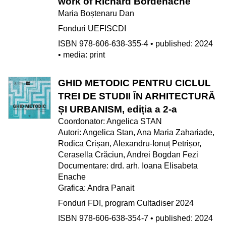
work of Richard Bordenache
Maria Boștenaru Dan
Fonduri UEFISCDI
ISBN 978-606-638-355-4 • published: 2024
• media: print
GHID METODIC PENTRU CICLUL
TREI DE STUDII ÎN ARHITECTURĂ
ȘI URBANISM, ediția a 2-a
Coordonator: Angelica STAN
Autori: Angelica Stan, Ana Maria Zahariade,
Rodica Crișan, Alexandru-Ionuț Petrișor,
Cerasella Crăciun, Andrei Bogdan Fezi
Documentare: drd. arh. Ioana Elisabeta
Enache
Grafica: Andra Panait
Fonduri FDI, program Cultadiser 2024
ISBN 978-606-638-354-7 • published: 2024