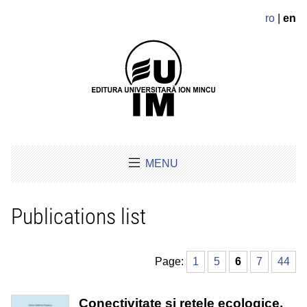
ro
|
en
MENU
Publications list
Page:
1
5
6
7
44
Conectivitate și rețele ecologice.